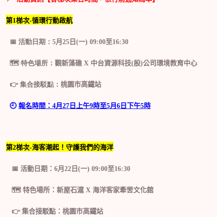
第
1
梯次
-
循環行動啟航
📅
活動日期：5
月
25
日(一)
09
:
00
至1
6
:
30
🗺️
特色場所：
觀新藻礁
X
中台資源科技
(
股
)
公司環境教育中心
👉
集合接駁點：
桃園市高鐵站
🕘
報名時間：
4
月
27
日上午
9
時至
5
月
6
日下午5時
第
2
梯次
-
海客潮起！守護我們的海洋
📅
活動日期：
6
月
22
日(一)
09
:
00
至1
6
:
30
🗺️
特色場所：
新屋石滬
X
海
洋
客
家
牽罟文化館
👉
集合接駁點：
桃園市高鐵站