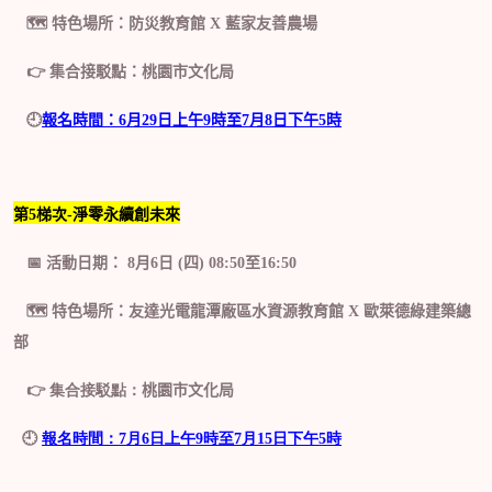
🗺️
特色場所：
防災教育館
X
藍家友善農場
👉
集合接駁點：
桃園市
文化局
🕘
報名時間：
6
月
29
日上午
9
時至
7
月
8
日下午
5
時
第
5
梯次
-
淨零永續創未來
📅
活動日期：
8
月
6
日 (四)
08
:
50
至1
6
:
5
0
🗺️️
特色場所：
友達光電龍潭廠區水資源教育館
X
歐萊德綠建築總
部
👉 集合接駁點：
桃園市
文化局
🕘
報名時間：
7
月
6
日上午
9
時至
7
月
15
日下午
5
時