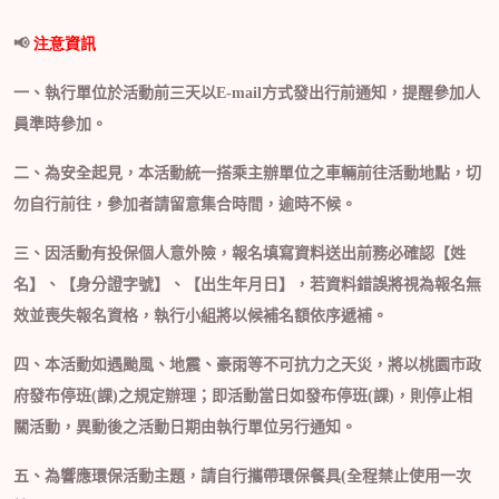
📢
注意
資訊
一、
執行單位於活動前三天以
E-mail
方式發出行前通知，提醒參加人
員準時參加。
二、
為安全起見，本活動統一搭乘主辦單位之車輛前往活動地點，切
勿自行前往，參加者請留意集合時間，逾時不候。
三、
因活動有投保個人意外險，報名填寫資料送出前務必確認【姓
名】、【身分證字號】、【出生年月日】，若資料錯誤將視為報名無
效並喪失報名資格，執行小組將以候補名額依序遞補。
四、
本活動如遇颱風、地震、豪雨等不可抗力之天災，將以桃園市政
府發布停班
(
課
)
之規定辦理；即活動當日如發布停班
(
課
)
，則停止相
關活動，異動後之活動日期由執行單位另行通知。
五、
為響應環保活動主題，請自行攜帶環保餐具
(
全程禁止使用一次