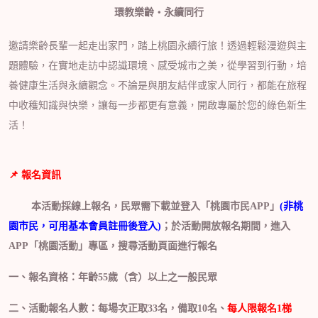
環教樂齡・永續同行
邀請樂齡長輩一起走出家門，踏上桃園永續行旅！透過輕鬆漫遊與主
題體驗，在實地走訪中認識環境、感受城市之美，從學習到行動，培
養健康生活與永續觀念。不論是與朋友結伴或家人同行，都能在旅程
中收穫知識與快樂，讓每一步都更有意義，開啟專屬於您的綠色新生
活
！
📌
報名資訊
本活動採線上報名，民眾需下載並登入「桃園市民
APP
」
(非桃
園市民，可用基本會員註冊後登入)
；於活動開放報名期間，進入
APP
「桃園活動」專區，搜尋活動頁面進行報名
一、報名資格：年齡
55
歲（含）以上之一般民眾
二、活動報名人數：每場次正取
33
名，備取10名、
每人限報名
1
梯