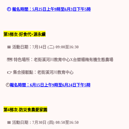
🕘
報名時間：
5
月
25
日上午
9
時至
6
月
3
日下午
5
時
第
3
梯次
-
好食代×源永續
📅
活動日期：
7
月
14
日 (二)
09:00至
16:30
🗺️️
特色場所：
老街溪河川教育中心
X
台塑楊梅有機生態農場
👉
集合接駁點：
老街溪河川教育中心
🕘
報名時間：6
月15
日上午
9
時至6
月24
日下午
5
時
第
4
梯次
-
防災食農愛家園
📅
活動日期：
7
月
30
日 (四)
08
:
50
至1
6
:
5
0