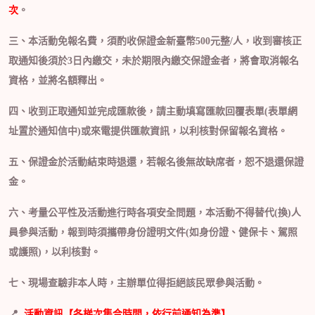
次
。
三、本活動免報名費，須酌收保證金新臺幣
500
元整
/
人，收到審核正
取通知後須於
3
日內繳交，未於期限內繳交保證金者，將會取消報名
資格，並將名額釋出。
四、收到正取通知並完成匯款後，請主動填寫匯款回覆表單
(
表單網
址置於通知信中
)
或來電提供匯款資訊，以利核對保留報名資格。
五、保證金於活動結束時退還，若報名後無故缺席者，恕不退還保證
金。
六、考量公平性及活動進行時各項安全問題，本活動不得替代(換)人
員參與活動，報到時須攜帶身份證明文件(如身份證、健保卡、駕照
或護照)，以利核對。
七、現場查驗非本人時，主辦單位得拒絕該民眾參與活動。
📍
活動資訊【各梯次集合時間，依行前通知為準】