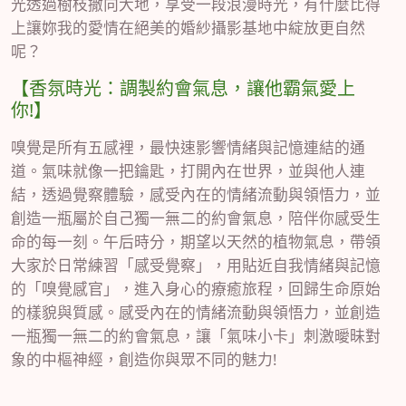
光透過樹枝撒向大地，享受一段浪漫時光，有什麼比得
上讓妳我的愛情在絕美的婚紗攝影基地中綻放更自然
呢？
【香氛時光：調製約會氣息，讓他霸氣愛上
你!】
嗅覺是所有五感裡，最快速影響情緒與記憶連結的通
道。氣味就像一把鑰匙，打開內在世界，並與他人連
結，透過覺察體驗，感受內在的情緒流動與領悟力，並
創造一瓶屬於自己獨一無二的約會氣息，陪伴你感受生
命的每一刻。午后時分，期望以天然的植物氣息，帶領
大家於日常練習「感受覺察」，用貼近自我情緒與記憶
的「嗅覺感官」，進入身心的療癒旅程，回歸生命原始
的樣貌與質感。感受內在的情緒流動與領悟力，並創造
一瓶獨一無二的約會氣息，讓「氣味小卡」刺激曖昧對
象的中樞神經，創造你與眾不同的魅力!