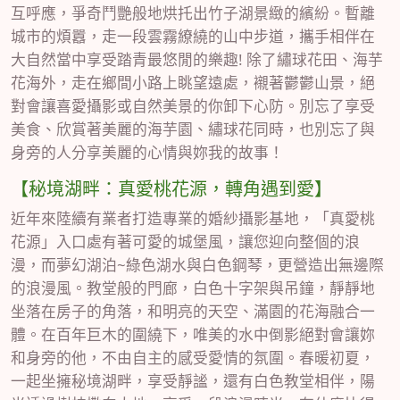
互呼應，爭奇鬥艷般地烘托出竹子湖景緻的繽紛。暫離
城市的煩囂，走一段雲霧繚繞的山中步道，攜手相伴在
大自然當中享受踏青最悠閒的樂趣! 除了繡球花田、海芋
花海外，走在鄉間小路上眺望遠處，襯著鬱鬱山景，絕
對會讓喜愛攝影或自然美景的你卸下心防。別忘了享受
美食、欣賞著美麗的海芋園、繡球花同時，也別忘了與
身旁的人分享美麗的心情與妳我的故事！
【秘境湖畔：真愛桃花源，轉角遇到愛】
近年來陸續有業者打造專業的婚紗攝影基地，「真愛桃
花源」入口處有著可愛的城堡風，讓您迎向整個的浪
漫，而夢幻湖泊~綠色湖水與白色鋼琴，更營造出無邊際
的浪漫風。教堂般的門廊，白色十字架與吊鐘，靜靜地
坐落在房子的角落，和明亮的天空、滿園的花海融合一
體。在百年巨木的圍繞下，唯美的水中倒影絕對會讓妳
和身旁的他，不由自主的感受愛情的氛圍。春暖初夏，
一起坐擁秘境湖畔，享受靜謐，還有白色教堂相伴，陽