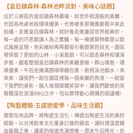
【皇后鎮森林-森林池畔派對、美味心話題】
位於三峽區的皇后鎮森林農場，如世外桃源般的美麗，
也因為地處地段環境優美，也曾被多部偶像劇看中來此
拍攝。走進皇后鎮森林，就好像走進童話世界般美妙，
每一處的巧思都讓人為之驚豔，每一棟建築物都是以歐
式風格呈現，色彩繽紛再再都吸引著遊客的目光。園區
裡保留了原始的山林、小溪風貌，可以遊走森林和環溪
步道，觀看整個皇后鎮森林的美麗景緻。群山環抱，環
境優美，午后坐擁滿園咖啡麵包香，俯視泳池戲水，來
來來，讓我們一起在園區裡每一個美麗的角落，一起留
下我們的身影，融入每個燦爛笑容中，讓我們歡愉的笑
聲飄蕩在浪漫BBQ之中，恰似那悸動心跳聲的迴盪喔!
【陶藝體驗-五感戀愛學，品味生活觀】
鶯歌在地品牌，將陶瓷生活化，傳遞出陶瓷生活的美好
經驗。以台灣飲食文化量身訂做的器皿，讓料理溫度藉
由盤器之美，讓家的味道充滿想像。周末午后時光，許