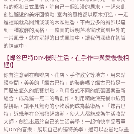
特的昭和日式風情，許自己一個浪漫的周末，一起來此
創造邂逅的美好回憶呦! 室內的風格都以原木打造，一走
進裡頭就為聞到淡淡的木頭飄香，不需要多的擺飾以達
到一種寂靜的風格，一整面的透明落地窗欣賞到戶外的
一片風景，就在沉靜的日式風情中，讓我們深蘊在初識
的情誼中。
【蝶谷巴特DIY-慢時生活，在手作中與愛慢慢相
遇!】
你有注意到在咖啡店、花店、手作教室等地方，用來點
綴空間，美美的「蝶古巴特」的裝飾嗎？蝶古巴特是一
門歷史悠久的紙藝拼貼，利用各式不同的紙張圖案重新
組合，成為獨一無二的新創作。利用精緻漂亮餐巾紙剪
黏拼貼，讓平凡無奇的小物瞬間成為藝術品。「蝶古巴
特」近幾年在台灣掀起熱潮，使人人都能成為生活妝點
大師，創造出屬於自己的生活美學！一起愉快享受著單
純DIY的喜樂，展現自己的獨特美學，還可以為愛地球盡