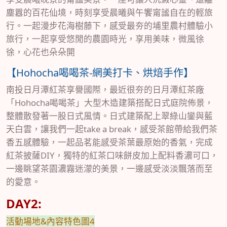
塵囂的百花仙境，時刻享受晨曦與午饗甯謐自在的輕旅
行。一起漫步花海樹藤下，感受最夯的埔里農村體驗小
旅行，一起享受悠閒的農園時光，享用美味，微風徐
徐，心花也朵朵開
【Hohocha喝喝茶-網美打卡、烘焙手作】
南投日月潭紅茶享譽國際，最近很夯的日月潭紅茶廠
「Hohocha喝喝茶」大型木造建築搭配日式庭院佈景，
整體散發著一股日式風情。日式建築配上翠綠山鑾與藍
天白雲，讓我們一起take a break，感受茶館帶給我們茶
香五感體驗，一起品茗能感受茶葉最原始的香氣，完成
紅茶披薩DIY，獨特的紅茶口味餅皮加上配料香濃可口，
一邊眺望茶園濃霧迷濛的美景，一邊感受淡淡飄落而至
的愛意。
DAY2:
活動場地&內容特色圖4