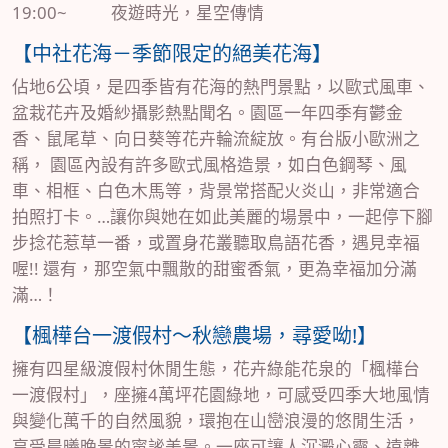
19:00~ 夜遊時光，星空傳情
【中社花海－季節限定的絕美花海】
佔地6公頃，是四季皆有花海的熱門景點，以歐式風車、
盆栽花卉及婚紗攝影熱點聞名。園區一年四季有鬱金
香、鼠尾草、向日葵等花卉輪流綻放。有台版小歐洲之
稱， 園區內設有許多歐式風格造景，如白色鋼琴、風
車、相框、白色木馬等，背景常搭配火炎山，非常適合
拍照打卡。…讓你與她在如此美麗的場景中，一起停下腳
步捻花惹草一番，或置身花叢聽取鳥語花香，遇見幸福
喔!! 還有，那空氣中飄散的甜蜜香氣，更為幸福加分滿
滿…！
【楓樺台一渡假村～秋戀農場，尋愛呦!】
擁有四星級渡假村休閒生態，花卉綠能花泉的「楓樺台
一渡假村」，座擁4萬坪花園綠地，可感受四季大地風情
與變化萬千的自然風貌，環抱在山巒浪漫的悠閒生活，
享受晨曦晚景的甯謐美景。一座可讓人沉澱心靈、遠離