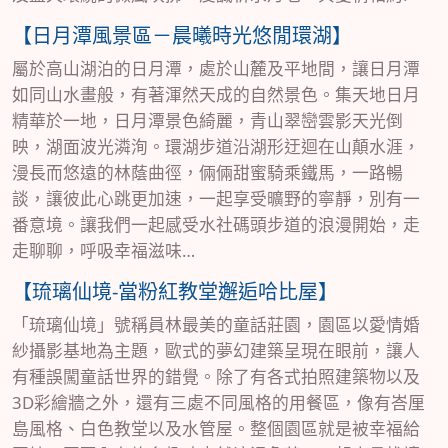
【日月潭風景區－晨曦時光悠閒環湖】
屬於高山湖泊的日月潭，處於山麓及平地間，讓日月潭
如同山水畫般，有著渾然天成的自然景色。集天地日月
精華於一地，日月潭景色綺麗，青山翠巒雲影天光倒
映，湖面波光潾洵。環湖步道沿湖形迂迴在山顛水涯，
漫長而悠遠的林蔭曲徑，倆倆甜蜜騎乘鐵馬，一路暢
談，讓彼此心跳更加速，一起享受曠野的寧靜，別有一
番意境。讓我們一起感受水社碼頭步道的浪漫開始，走
走聊聊，呼吸幸福滋味…
【琉璃仙境-當粉紅教堂邂逅哈比屋】
「琉璃仙境」號稱員林最美的童話莊園，園區以愛情婚
紗攝影基地為主題，歐式的夢幻建築呈現在眼前，讓人
有種誤闖童話世界的錯覺。除了有各式拍照建築物以及
3D彩繪牆之外，還有三處不同風格的用餐區，像有峇厘
島風格、白色教堂以及水管屋。整個園區就是被幸福給