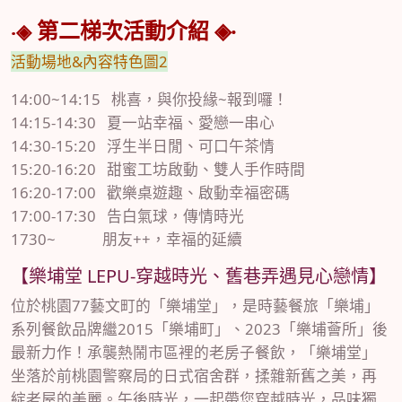
第二
梯次
活動介紹 ◈‧
‧◈
活動場地&內容特色圖2
14:00~14:15 桃喜，與你投緣~報到囉！
14:15-14:30 夏一站幸福、愛戀一串心
14:30-15:20 浮生半日閒、可口午茶情
15:20-16:20 甜蜜工坊啟動、雙人手作時間
16:20-17:00 歡樂桌遊趣、啟動幸福密碼
17:00-17:30 告白氣球，傳情時光
1730~ 朋友++，幸福的延續
【樂埔堂 LEPU-穿越時光、舊巷弄遇見心戀情】
位於桃園77藝文町的「樂埔堂」，是時藝餐旅「樂埔」
系列餐飲品牌繼2015「樂埔町」、2023「樂埔薈所」後
最新力作！承襲熱鬧市區裡的老房子餐飲，「樂埔堂」
坐落於前桃園警察局的日式宿舍群，揉雜新舊之美，再
綻老屋的美麗。午後時光，一起帶您穿越時光，品味獨