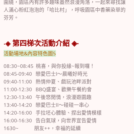
圍繞，園區內有許多趣味盎然浪漫角落，一起來尋找讓
人滿心粉紅泡泡的「哈比村」，呼吸園區中香藥染草的
芬芳。
第四
梯次
活動介紹 ◈‧
‧◈
活動場地&內容特色圖5
08:30~08:45 桃喜，與你投緣~報到囉！
08:45-09:40 戀愛巴士Ⅰ～晨曦好時光
09:40-11:00 熱情仲夏、戲玩池畔派對
11:00-12:30 BBQ盛宴、歡樂午餐約會
12:30-13:40 午後悠閒情，浪漫遊園趣
13:40-14:20 戀愛巴士Ⅱ～碰碰一串心
14:20-16:00 手拉坯心體驗、捏出愛情模樣
16:00-16:30 告白氣球，向世界宣告愛情
1630~ 朋友++，幸福的延續