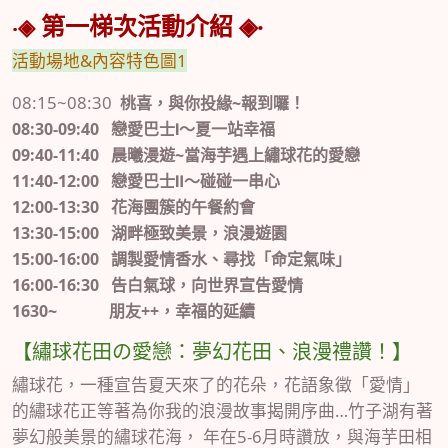
第一梯次
活動介紹 ◈‧
‧◈
活動場地&內容特色圖1
08:15~08:30
桃喜，與你投緣~報到囉！
08:30-09:40
戀愛巴士Ⅰ～夏一站幸福
09:40-11:40
晨曦漫遊~當海芋遇上繡球花的愛戀
11:40-12:00
戀愛巴士Ⅱ～碰碰一串心
12:00-13:30
花海團簇的午餐約會
13:30-15:00
湖畔極致美景，浪漫遊園
15:00-16:00
調製愛情香水、尋找「命定氣味」
16:00-16:30
告白氣球，向世界宣告愛情
1630~
朋友++，幸福的延續
【繡球花田の愛戀：夢幻花田、浪漫禮讚！】
繡球花，一種宣告夏天來了的花朵，花語象徵「愛情」
的繡球花正等著為你我的浪漫故事揭開序曲…竹子湖有著
夢幻般美景的繡球花海， 年在5-6月時讚放，與海芋田相