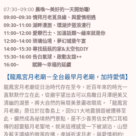
07:30~09:00
晨喚～美好的一天開始囉!
09:00~09:30
情拜月老覓良緣、與愛情相遇
09:30~11:00
湖畔漫旅、環湖步道浪漫行
11:00~12:00
愛戀巴士、加溫話題～緣來就是你
12:00~14:00
琉璃仙境，夢幻城堡午宴
14:00~15:30
尋找菇菇的家&太空包DIY
15:30~16:00
告白氣球，啟動友誼++
16:00~
賦歸～幸福的延續
【龍鳳宮月老廟－全台最早月老廟，加持愛情】
龍鳳宮月老廟從日治時代存在至今，近百年來的時光一
直默默佇立在此，從廟宇望出去可以鳥瞰日月潭絕美又
清幽的湖景，將大自然的無垠美景盡收眼底。「龍鳳宮
月老廟」原位於拉魯島上，因921大地震損毀被遷移至
此，儼然成為祕境熱門景點，是不少善男信女們口耳相
傳的超靈驗月老聖地。就來這裡感受一下被湖泊、山巒
及藍天環繞的微風吹拂，虔誠祈求月老、與愛情相約!