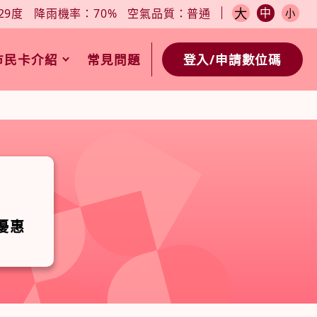
小
今日天氣：27-29度
降雨機率：70%
空氣品質：普通
大
中
29度
降雨機率：70%
空氣品質：普通
小
市民卡介紹
常見問題
登入/申請數位碼
優惠