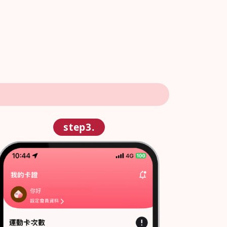
step3.