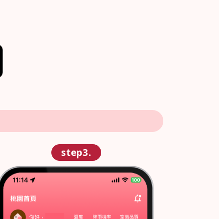
step3.