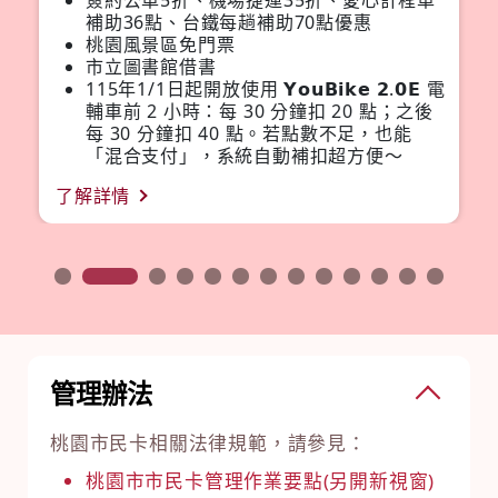
補助36點、台鐵每趟補助70點優惠
桃園風景區免門票
市立圖書館借書
115年1/1日起開放使用 𝗬𝗼𝘂𝗕𝗶𝗸𝗲 𝟮.𝟬𝗘 電
輔車前 2 小時：每 30 分鐘扣 20 點；之後
每 30 分鐘扣 40 點。若點數不足，也能
「混合支付」，系統自動補扣超方便～
了解詳情
1
2
3
4
5
6
7
8
9
10
11
12
13
管理辦法
桃園市民卡相關法律規範，請參見：
桃園市市民卡管理作業要點(另開新視窗)