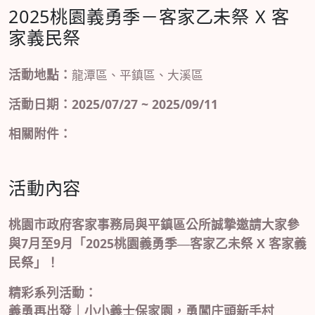
2025桃園義勇季－客家乙未祭 X 客
家義民祭
活動地點：
龍潭區、平鎮區、大溪區
活動日期：2025/07/27 ~ 2025/09/11
相關附件：
活動內容
桃園市政府客家事務局與平鎮區公所誠摯邀請大家參
7
9
2025
X
與
月至
月「
桃園義勇季—客家乙未祭
客家義
民祭」！
精彩系列活動：
義勇再出發｜小小義士保家園，勇闖庄頭新手村