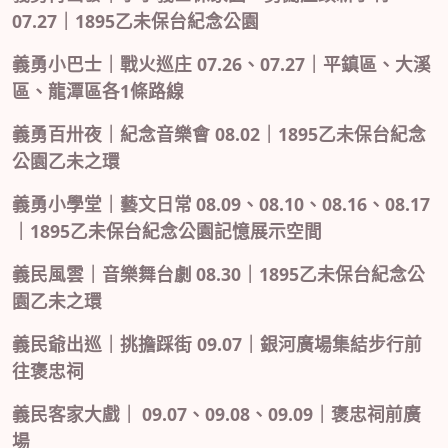
07.27
1895
｜
乙未保台紀念公園
07.26
07.27
義勇小巴士｜戰火巡庄
、
｜平鎮區、大溪
1
區、龍潭區各
條路線
08.02
1895
義勇百卅夜｜紀念音樂會
｜
乙未保台紀念
公園乙未之環
08.09
08.10
08.16
08.17
義勇小學堂｜藝文日常
、
、
、
1895
｜
乙未保台紀念公園記憶展示空間
08.30
1895
義民風雲｜音樂舞台劇
｜
乙未保台紀念公
園乙未之環
09.07
義民爺出巡｜挑擔踩街
｜銀河廣場集結步行前
往褒忠祠
09.07
09.08
09.09
義民客家大戲｜
、
、
｜褒忠祠前廣
場