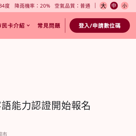
小
今日天氣：31-34度
降雨機率：20%
空氣品質：普通
大
中
34度
降雨機率：20%
空氣品質：普通
小
市民卡介紹
常見問題
登入/申請數位碼
年客語能力認證開始報名
園市